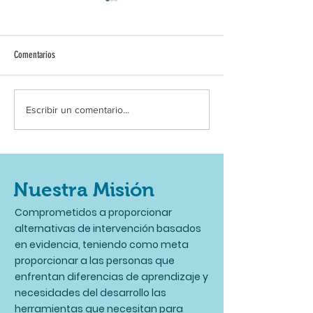
Comentarios
El Poder del Autocuidado:
Literatura Infantil Pue
Escribir un comentario...
Estrategias para Cuidar de ti y
como Propuesta en Ter
Potenciar tu Impacto
Educativa
Nuestra Misión
Comprometidos a proporcionar
alternativas de intervención basados
en evidencia, teniendo como meta
proporcionar a las personas que
enfrentan diferencias de aprendizaje y
necesidades del desarrollo las
herramientas que necesitan para