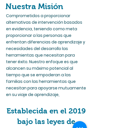
confianza y credibilidad en tus 
Nuestra Misión
saben que en tu tienda pueden 
clientes, pues saben que en tu tienda 
realizar compras con altos niveles de 
pueden realizar compras con altos 
Comprometidos a proporcionar
seguridad.
niveles de seguridad.
alternativas de intervención basados
en evidencia, teniendo como meta
proporcionar a las personas que
enfrentan diferencias de aprendizaje y
necesidades del desarrollo las
herramientas que necesitan para
tener éxito. Nuestro enfoque es que
alcancen su máximo potencial al
tiempo que se empoderan a las
familias con las herramientas que
necesitan para apoyarse mutuamente
en su viaje de aprendizaje,
Establecida en el 2019
bajo las leyes de